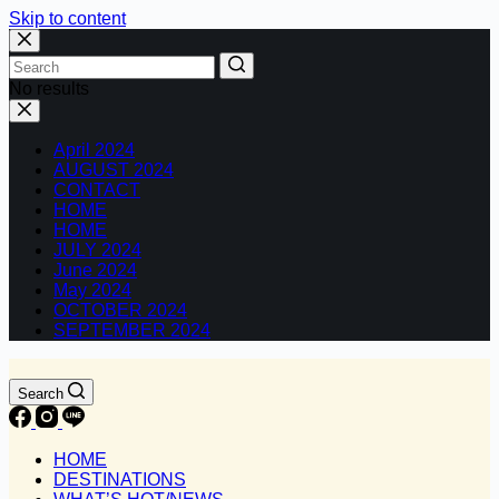
Skip to content
No results
April 2024
AUGUST 2024
CONTACT
HOME
HOME
JULY 2024
June 2024
May 2024
OCTOBER 2024
SEPTEMBER 2024
Search
HOME
DESTINATIONS