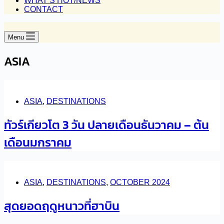
WHAT’S HOT/NEWS
CONTACT
Menu
ASIA
ASIA
,
DESTINATIONS
ทัวร์เกียวโต 3 วัน ปลายเดือนธันวาคม – ต้น
เดือนมกราคม
ASIA
,
DESTINATIONS
,
OCTOBER 2024
สุดยอดฤดูหนาวที่ฮาบิน