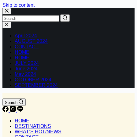
Skip to content
No
results
April 2024
AUGUST 2024
CONTACT
HOME
HOME
JULY 2024
June 2024
May 2024
OCTOBER 2024
SEPTEMBER 2024
Search
HOME
DESTINATIONS
WHAT’S HOT/NEWS