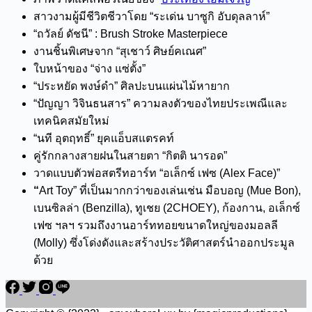
สาวงามผู้มีชีวิตชีวาโดย “ระเด่น บาซูกิ อับดุลลาห์”
“ถวัลย์ ดัชนี” : Brush Stroke Masterpiece
งานชิ้นพิเศษจาก “สุเชาว์ ศิษย์คเณศ”
ใบหน้าของ “จ่าง แซ่ตั้ง”
“ประหยัด พงษ์ดำ” ศิลปะบนแผ่นไม้หายาก
“ปัญญา วิจินธนสาร” ความลงตัวของไทยประเพณีและ
เทคนิคสมัยใหม่
“นที อุตฤทธิ์” ยุคแอ็บสแตรคท์
คู่รักกลางสายฝนในสายตา “กิตติ นารอด”
วาดแบบตัวพ่อสตรีทอาร์ท “อเล็กซ์ เฟซ (Alex Face)”
“
Art Toy” ที่เป็นมากกว่าของเล่นเช่น มือบอญ (Mue Bon),
เบนซิลล่า (Benzilla), ทูเชย (2CHOEY), ก้องกาน, อเล็กซ์
เฟซ ฯลฯ รวมถึงงานอาร์ททอยขนาดใหญ่ของมอลลี
(Molly) ซึ่งโด่งดังและสร้างประวัติศาสตร์นำออกประมูล
ด้วย