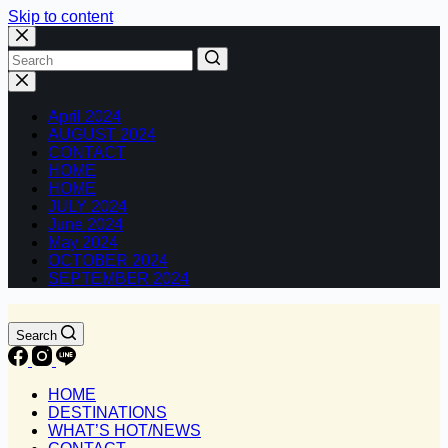
Skip to content
No
results
April 2024
AUGUST 2024
CONTACT
HOME
HOME
JULY 2024
June 2024
May 2024
OCTOBER 2024
SEPTEMBER 2024
Search
HOME
DESTINATIONS
WHAT’S HOT/NEWS