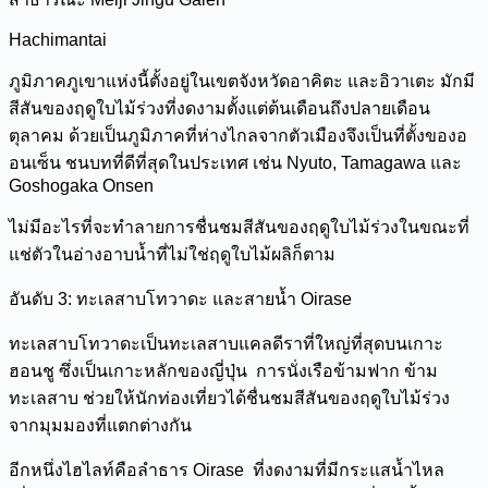
Hachimantai
ภูมิภาคภูเขาแห่งนี้ตั้งอยู่ในเขตจังหวัดอาคิตะ และอิวาเตะ มักมี
สีสันของฤดูใบไม้ร่วงที่งดงามตั้งแต่ต้นเดือนถึงปลายเดือน
ตุลาคม ด้วยเป็นภูมิภาคที่ห่างไกลจากตัวเมืองจึงเป็นที่ตั้งของอ
อนเซ็น ชนบทที่ดีที่สุดในประเทศ เช่น Nyuto, Tamagawa และ
Goshogaka Onsen
ไม่มีอะไรที่จะทำลายการชื่นชมสีสันของฤดูใบไม้ร่วงในขณะที่
แช่ตัวในอ่างอาบน้ำที่ไม่ใช่ฤดูใบไม้ผลิก็ตาม
อันดับ 3: ทะเลสาบโทวาดะ และสายน้ำ Oirase
ทะเลสาบโทวาดะเป็นทะเลสาบแคลดีราที่ใหญ่ที่สุดบนเกาะ
ฮอนชู ซึ่งเป็นเกาะหลักของญี่ปุ่น การนั่งเรือข้ามฟาก ข้าม
ทะเลสาบ ช่วยให้นักท่องเที่ยวได้ชื่นชมสีสันของฤดูใบไม้ร่วง
จากมุมมองที่แตกต่างกัน
อีกหนึ่งไฮไลท์คือลำธาร Oirase ที่งดงามที่มีกระแสน้ำไหล