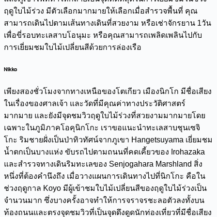
ฤดูใบไม้ร่วง มีตัวเลือกมากมายให้เลือกเมื่อสำรวจพื้นที่ คุณ
สามารถเดินไปตามเส้นทางเดินที่สวยงาม หรือเช่าจักรยาน 1วัน
เพื่อขี่รอบทะเลสาบโอนุมะ หรือคุณสามารถเพลิดเพลินไปกับ
การเยี่ยมชมใบไม้เปลี่ยนสีด้วยการล่องเรือ
Nikko
เพียงสองชั่วโมงจากทางเหนือของโตเกียว เมืองนิกโก มีชื่อเสียง
ในเรื่องของศาลเจ้า และวัดที่มีคุณค่าทางประวัติศาสตร์
มากมาย และยังมีจุดชมวิวฤดูใบไม้ร่วงที่สวยงามมากมายโดย
เฉพาะในภูมิภาคโอคุนิกโกะ เราขอแนะนำทะเลสาบชุนเซจิ
โกะ ริมชายฝั่งเป็นป่าทิวทัศน์จากภูเขา Hangetsuyama เยี่ยมชม
น้ำตกเป็นบางแห่ง ขับรถไปตามถนนที่คดเคี้ยวของ Irohazaka
และสำรวจทางเดินริมทะเลของ Senjogahara Marshland สิ่ง
หนึ่งที่ต้องคำนึงถึง เมื่อวางแผนการเดินทางไปที่นิกโกะ คือใน
ช่วงฤดูกาล Koyo มีผู้เข้าชมใบไม้เปลี่ยนสีของฤดูใบไม้ร่วงเป็น
จำนวนมาก ซึ่งบางครั้งอาจทำให้การจราจรชะลอตัวลงทั้งบน
ท้องถนนและตรงจุดชมวิวที่เป็นจุดดึงดูดนักท่องเที่ยวที่มีชื่อเสียง