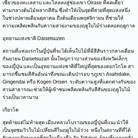
เชี่ยวของทะเลสาบ และไหลลงสู่ช่องเขา Oirase ที่คดเคี้ยว
ท่ามกลางต้นไม้หลากสีสัน ซึ่งทำให้เป็นจุดที่สวยที่สุดแห่งหนึ่ง
ในช่วงปลายเดือนตุลาคม ถึงต้นเดือนพฤศจิกายน ที่ช่วยให้
ความเพลิดเพลินกับความสวยงามของฤดูใบไม้ร่วงตลอดฤดูกาล
อุทยานแห่งชาติ Daisetsuzen
สถานที่แห่งแรกในญี่ปุ่นที่จะได้เห็นใบไม้ที่มีสีสันราวกลางเดือน
กันยายน Daisetsuzan นั้นใหญ่กว่าบางส่วนของจังหวัดเล็กๆ
ของญี่ปุ่น และเป็นอุทยานแห่งชาติที่ใหญ่ที่สุดของฮอกไกโด สา
มารถชื่มชมสีสันอันน่าทึ่งขณะเดินป่ารอบ ๆภูเขา Asahidake,
Gingendai หรือ Kogen Onsen ระดับความสูงที่แตกต่างกันของ
สวนสาธารณะช่วยให้ผู้เข้าชมเพลิดเพลินกับสีสันของฤดูใบไม้
ร่วงเป็นเวลานาน
เกียวโต
สุดท้ายแต่ไม่ท้ายสุด เมืองหลวงโบราณของญี่ปุ่นที่แนะนำให้
เป็นจุดชมวิวใบไม้เปลี่ยนสีในฤดูใบไม้ร่วง หนึ่งในสถานที่ที่ได้
รับความนิยมมากที่สุดในเมืองคือ วัด Tofukuji ผู้คนที่มาจากทั่ว