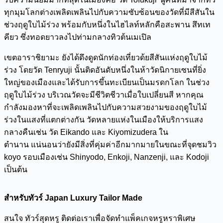
ทุกมุมโลกต่างเพลิดเพลินไปกับความซับซ้อนของวัดที่มีสีสันใน
ช่วงฤดูใบไม้ร่วง พร้อมกับหนึ่งในไฮไลท์หลักคือสะพาน สึทเท
คียว ซึ่งทอดยาวลงไปท่ามกลางทิวต้นเมเปิล
เขตอาราชิยามะ ยังได้ดึงดูดนักท่องเที่ยวด้ยสีสันแห่งฤดูใบไม้
ร่วง โดยวัด Tenryuji นั้นติดอันดับหนึ่งในห้าวัดนิกายเซนที่ยิ่ง
ใหญ่ของเมืองและได้รับการขึ้นทะเบียนเป็นมรดกโลก ในช่วง
ฤดูใบไม้ร่วง บริเวณวัดจะมีชีวิตชีวาเมื่อใบเปลี่ยนสี หากคุณ
กำลังมองหาที่จะเพลิดเพลินไปกับความสวยงามของฤดูใบไม้
ร่วงในแสงที่แตกต่างกัน วัดหลายแห่งในเมืองให้บริการแสง
กลางคืนเช่น วัด Eikando และ Kiyomizudera ใน
ตำนาน แน่นอนว่ายังมีสิ่งที่คุ่มค่าอีกมากมายในขณะที่จุดชมวิว
koyo รอบเมืองเช่น Shinyodo, Enkoji, Nanzenji, และ Kodoji
เป็นต้น
สำหรับทัวร์ Japan Luxury Tailor Made
สนใจ ทัวร์สุดหรู ติดต่อเราเพื่อจัดทำแพ็คเกจหรูหราพิเศษ