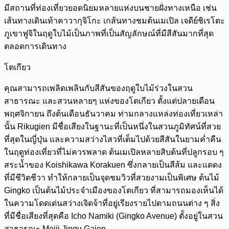
มีสถานที่ท่องเที่ยวยอดนิยมหลายแห่งบนชายฝั่งทางเหนือ เช่น
เส้นทางเดินเท้าคาวากุจิโกะ เกส้นทางชมต้นเมเปิล เจดีย์ชิเรโตะ
ภูเขาฟูจิในฤดูใบไม้เป็นภาพที่เป็นสัญลักษณ์ที่มีสีสันมากที่สุด
ตลอดการเดินทาง
โตเกียว
คุณสามารถเพลิดเพลินกับสีสันของฤดูใบไม้ร่วงในสวน
สาธารณะ และสวนหลายๆ แห่งของโตเกียว ตั้งแต่ปลายเดือน
พฤศจิกายน ถึงต้นเดือนธันวาคม ท่ามกลางแหล่งท่องเที่ยวเหล่า
นั้น Rikugien มีชื่อเสียงในฐานะที่เป็นหนึ่งในสวนภูมิทัศน์ที่สวย
ที่สุดในญี่ปุ่น และความสว่างไสวที่เต็มไปด้วยสีสันในยามค่ำคืน
ในฤดูท่องเที่ยวที่ไม่ควรพลาด ต้นเมเปิลหลายสิบต้นที่ปลูกรอบ ๆ
สระน้ำของ Koishikawa Korakuen ซึ่งกลายเป็นสีส้ม และแดดง
ที่มีชีวิตชีวา ทำให้กลายเป็นจุดชมวิวที่สวยงามเป็นพิเศษ ต้นไม้
Gingko เป็นต้นไม้ประจำเมืองของโตเกียว ที่สามารถมองเห็นได้
ในความโดดเด่นสว่างเจิดจ้าที่อยู่เรียงรายไปตามถนนต่าง ๆ สิ่ง
ที่มีชื่อเสียงที่สุดคือ Icho Namiki (Gingko Avenue) ตั้งอยู่ในสวน
สาธารณะ Meiji Jingu Gaien