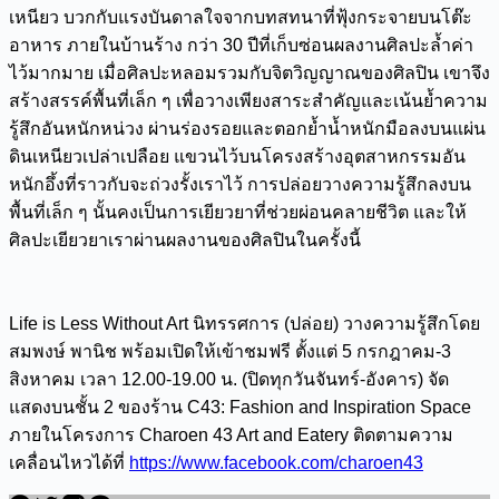
เหนียว บวกกับแรงบันดาลใจจากบทสทนาที่ฟุ้งกระจายบนโต๊ะ
อาหาร ภายในบ้านร้าง กว่า 30 ปีที่เก็บซ่อนผลงานศิลปะล้ำค่า
ไว้มากมาย เมื่อศิลปะหลอมรวมกับจิตวิญญาณของศิลปิน เขาจึง
สร้างสรรค์พื้นที่เล็ก ๆ เพื่อวางเพียงสาระสำคัญและเน้นย้ำความ
รู้สึกอันหนักหน่วง ผ่านร่องรอยและตอกย้ำน้ำหนักมือลงบนแผ่น
ดินเหนียวเปล่าเปลือย แขวนไว้บนโครงสร้างอุตสาหกรรมอัน
หนักอึ้งที่ราวกับจะถ่วงรั้งเราไว้ การปล่อยวางความรู้สึกลงบน
พื้นที่เล็ก ๆ นั้นคงเป็นการเยียวยาที่ช่วยผ่อนคลายชีวิต และให้
ศิลปะเยียวยาเราผ่านผลงานของศิลปินในครั้งนี้
Life is Less Without Art นิทรรศการ (ปล่อย) วางความรู้สึกโดย
สมพงษ์ พานิช พร้อมเปิดให้เข้าชมฟรี ตั้งแต่ 5 กรกฎาคม-3
สิงหาคม เวลา 12.00-19.00 น. (ปิดทุกวันจันทร์-อังคาร) จัด
แสดงบนชั้น 2 ของร้าน C43: Fashion and Inspiration Space
ภายในโครงการ Charoen 43 Art and Eatery ติดตามความ
เคลื่อนไหวได้ที่
https://www.facebook.com/charoen43