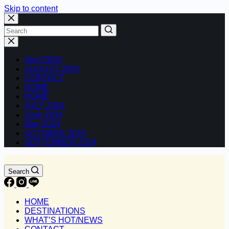
Skip to content
No
results
April 2024
AUGUST 2024
CONTACT
HOME
HOME
JULY 2024
June 2024
May 2024
OCTOBER 2024
SEPTEMBER 2024
Search
HOME
DESTINATIONS
WHAT’S HOT/NEWS