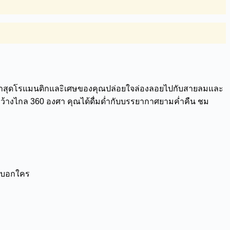
ลาสุดโรแมนติกและิเศษของคุณปล่อยใจล่องลอยไปกับสายลมและ
กว้างไกล 360 องศา คุณได้ดื่มด่ำกับบรรยากาศยามค่ำคืน ชม
ย่าบอกใคร