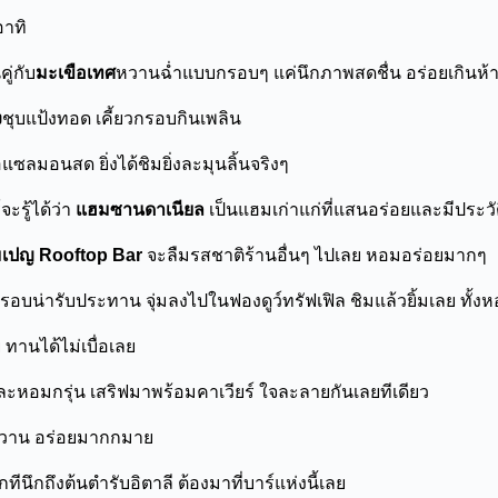
อาทิ
ู่กับ
มะเขือเทศ
หวานฉ่ำแบบกรอบๆ แค่นึกภาพสดชื่น อร่อยเกินห้
ง
ชุบแป้งทอด เคี้ยวกรอบกินเพลิน
อแซลมอนสด ยิ่งได้ชิมยิ่งละมุนลิ้นจริงๆ
ะรู้ได้ว่า
แฮมซานดาเนียล
เป็นแฮมเก่าแก่ที่แสนอร่อยและมีประว
มเปญ
Rooftop Bar
จะลืมรสชาติร้านอื่นๆ ไปเลย หอมอร่อยมากๆ
บน่ารับประทาน จุ่มลงไปในฟองดูว์ทรัฟเฟิล ชิมแล้วยิ้มเลย ทั้
ทานได้ไม่เบื่อเลย
หอมกรุ่น เสริฟมาพร้อมคาเวียร์ ใจละลายกันเลยทีเดียว
 หวาน อร่อยมากกมาย
กถึงต้นตำรับอิตาลี ต้องมาที่บาร์แห่งนี้เลย