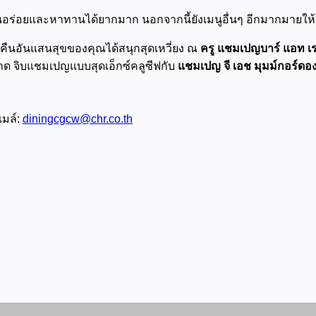
นอร่อยและหาทานได้ยากมาก นอกจากนี้ยังเมนูอื่นๆ อีกมากมายให้เ
ค่ำคืนอันแสนสุขของคุณได้สนุกสุดเหวี่ยง ณ
ครู แชมเปญบาร์ แอท 
าด จิบแชมเปญแบบสุดเอ็กซ์คลูซีฟกับ
แชมเปญ จี เอช มุมม์กอร์ดอง ร
เมล์:
diningcgcw@chr.co.th