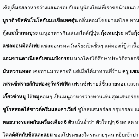
เชิญลิ้มรสอาหารว่างแสนอร่อยกับเมนูน้องใหม่ที่เราขอนำเสนอ 
บูราต้าชีสคันโนโลกับมะเขือเทศตุ๋น
กลิ่นหอมโชยมาแต่ไกล ทานค
กุ้งแม่น้ำเทมปุระ
เมนูอาหารกินเล่นสไตล์ญี่ปุ่น
กุ้งเทมปุระ
หรือ
กุ้
แซลมอนมิลล์เฟย
แซลมอนรมควันเรียงเป็นชั้นๆ แค่มองก็รู้ว่าเนื้
แฮมซานดาเนียลกับขนมปังกรอบ
หากใครได้ศึกษาประวัติศาสตร์จ
มันหวานทอด
เคยทานมาหลายที่ แต่เมื่อได้มาทานที่ร้าน
ครู แช
เฟรนซ์ฟรายส์กับฟองดูว์ทรัฟเฟิล
เฟรนซ์ฟรายส์ชิ้นสวยหอมและกรอ
เกี๊ยวซ่าหมู
ไส้
หมู
หอมๆ เป็นเมนูอาหารว่างทานเล่น สุดแสนอร่อย 
ชูโรสสอดไส้ซาวด์ครีมและคาเวียร์
ชูโรสแสนอร่อย กรุบกรอบ และ
หอยนางรมสดกับเครื่องเคียง 6 ตัว
เน้นย้ำว่า ตัวใหญ่ๆ 6 สด สด
โคลด์คัทกับชีสและแยม
ของโปรดของใครหลายๆคน หยิบเข้าปากทีนึ