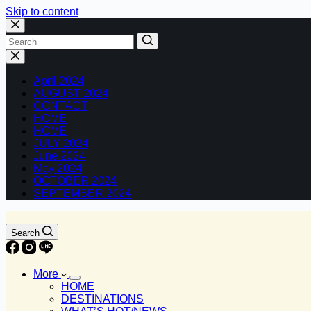
Skip to content
No
results
April 2024
AUGUST 2024
CONTACT
HOME
HOME
JULY 2024
June 2024
May 2024
OCTOBER 2024
SEPTEMBER 2024
Search
More
HOME
DESTINATIONS