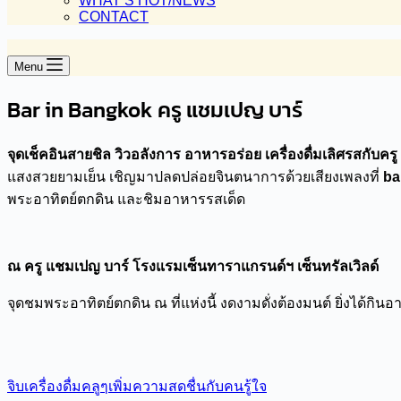
WHAT’S HOT/NEWS
CONTACT
Menu
Bar in Bangkok ครู แชมเปญ บาร์
จุดเช็คอินสายชิล วิวอลังการ อาหารอร่อย เครื่องดื่มเลิศรสกับค
แสงสวยยามเย็น เชิญมาปลดปล่อยจินตนาการด้วยเสียงเพลงที่
ba
พระอาทิตย์ตกดิน และชิมอาหารรสเด็ด
ณ ครู แชมเปญ บาร์ โรงแรมเซ็นทาราแกรนด์ฯ เซ็นทรัลเวิลด์
จุดชมพระอาทิตย์ตกดิน ณ ที่แห่งนี้ งดงามดั่งต้องมนต์ ยิ่งได้กิน
จิบเครื่องดื่มคลูๆเพิ่มความสดชื่นกับคนรู้ใจ