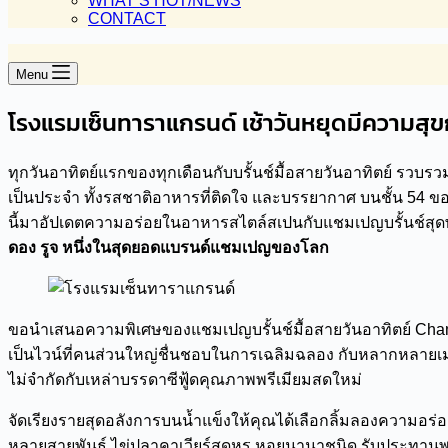
WHAT’S HOT/NEWS
CONTACT
Menu
โรงแรมเซ็นทาราแกรนด์ เช้าวันหยุดมีความส
ทุกวันอาทิตย์แรกของทุกเดือนกับบรั้นช์มื้อสายวันอาทิตย์ รวบ
เป็นประจำ ทั้งรสชาติอาหารที่ติดใจ และบรรยากาศ บนชั้น 54 ข
นี้มาอัปเดตความอร่อยในอาหารสไตล์สเปนกับแชมเปญบรั้นช์สุด
ดอง รูจ หนึ่งในสุดยอดแบรนด์แชมเปญของโลก
ขอนำเสนอความพิเศษของแชมเปญบรั้นช์มื้อสายวันอาทิตย์ Champa
เป็นไวน์ที่คนส่วนใหญ่ชื่นชอบในการเฉลิมฉลอง กับหลากหลายเมนู
ไม่จำกัดกับเหล่าบรรดาซีฟู้ดคุณภาพพรีเมียมสดใหม่
จัดเรียงรายสุดอลังการบนน้ำแข็งให้คุณได้เลือกลิ้มลองความอร่
หลายสายพันธุ์ ไข่ปลาคาเวียร์สุดหรู หอยนานาชนิด รับประทานพร้อ