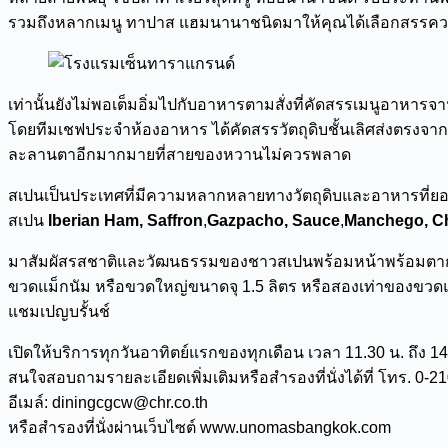
รวมถึงหลากเมนู ทาปาส แฮมนานาชนิดมาให้คุณได้เลือกสรรควา
เท่านั้นยังไม่พอเต็มอิ่มไปกับอาหารตามสั่งที่คัดสรรเมนูอาหาร
โดยทีมเชฟประจำห้องอาหาร ได้คัดสรรวัตถุดิบชั้นเลิศส่งตรงจากส
ละลานตาอีกมากมายที่สายของหวานไม่ควรพลาด
สเปนเป็นประเทศที่มีความหลากหลายทางวัตถุดิบและอาหารที่ยอดเยี
สเปน
Iberian Ham, Saffron
,
Gazpacho, Sauce
,
Manchego, C
มาสัมผัสรสชาติและวัฒนธรรมของชาวสเปนพร้อมหน้าพร้อมตากับ
ขวดแม็กนัม หรือขวดใหญ่ขนาดจุ 1.5 ลิตร หรือสองเท่าของขวดแชมเ
แชมเปญบรั้นช์
เปิดให้บริการทุกวันอาทิตย์แรกของทุกเดือน เวลา 11.30 น. ถึง 14
สนใจสอบถามรายละเอียดเพิ่มเติมหรือสำรองที่นั่งได้ที่ โทร. 0-2
อีเมล์: diningcgcw@chr.co.th
หรือสำรองที่นั่งผ่านเว็บไซต์ www.unomasbangkok.com