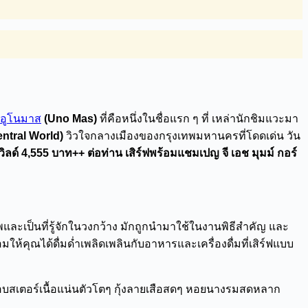
รอูโนมาส
(Uno Mas)
ที่คือหนึ่งในชื่อแรก ๆ ที่ เหล่านักชิมแวะมา
entral World)
วิวใจกลางเมืองของกรุงเทพมหานครที่โดดเด่น วัน
ลด์ 4,555 บาท++ ต่อท่าน เสิร์ฟพร้อมแชมเปญ จี เอช มุมม์ กอร์
ะเป็นที่รู้จักในวงกว้าง มักถูกนำมาใช้ในงานพิธีสำคัญ และ
คุณได้ดื่มด่ำเพลิดเพลินกับอาหารและเครื่องดื่มที่เสิร์ฟแบบ
ล็อบสเตอร์เนื้อแน่นตัวโตๆ กุ้งลายเสือสดๆ หอยนางรมสดหลาก