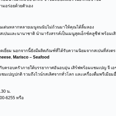
มอร่อยด้วยตัวเอง
จานเด่นหลากหลายเมนูจนนับไม่ถ้วนมาให้คุณได้ลิ้มลอง
เปนและนานาชาติ นำมารังสรรค์เป็นเมนูสุดเอ็กซ์คลูซีฟ พร้อมเสิร
่ยม นอกจากนี้ยังมีผลิตภัณฑ์ที่ได้รับความนิยมจากสเปนที่ส่งตรงไ
heese
,
Marisco – Seafood
ครอบครัวภายใต้บรรยากาศอันอบอุ่น เสิร์ฟพร้อมแชมเปญ จี เอช
ปญปกติ รวมถึงไวน์รสเลิศจากทั่วโลก และเครื่องดื่มพรีเมียมอื่น
.30 น.
100-6255 หรือ