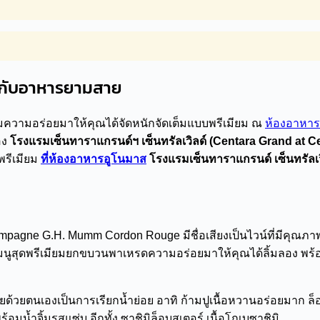
ุขกับอาหารยามสาย
รวมความอร่อยมาให้คุณได้จัดหนักจัดเต็มแบบพรีเมียม ณ
ห้องอาหา
อง
โรงแรมเซ็นทาราแกรนด์ฯ เซ็นทรัลเวิลด์ (Centara Grand at C
พรีเมียม
ที่ห้องอาหารอูโนมาส
โรงแรมเซ็นทาราแกรนด์ เซ็นทรัลเวิ
gne G.H. Mumm Cordon Rouge มีชื่อเสียงเป็นไวน์ที่มีคุณภาพแล
สุดพรีเมียมยกขบวนพาเหรดความอร่อยมาให้คุณได้ลิ้มลอง พร้อมให้
อยด้วยตนเองเป็นการเรียกน้ำย่อย อาทิ ก้ามปูเนื้อหวานอร่อยมาก 
มน้ำจิ้มรสแซ่บ อีกทั้ง ซาชิมิล็อบสเตอร์ เนื้อโกเบซาชิมิ