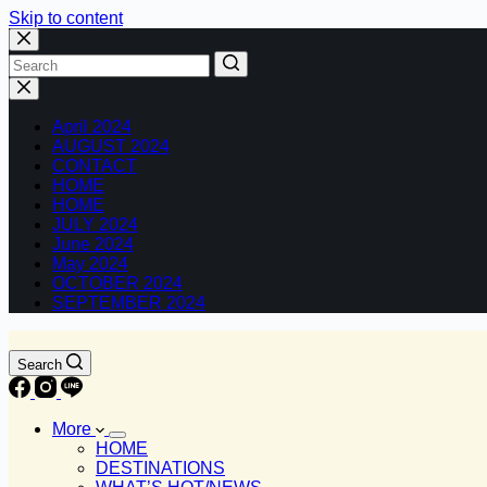
Skip to content
No
results
April 2024
AUGUST 2024
CONTACT
HOME
HOME
JULY 2024
June 2024
May 2024
OCTOBER 2024
SEPTEMBER 2024
Search
More
HOME
DESTINATIONS