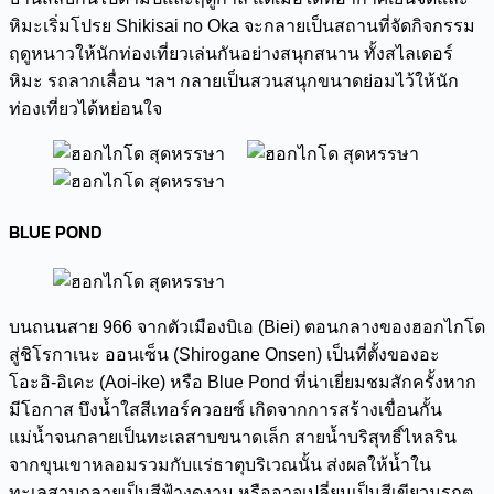
หิมะเริ่มโปรย Shikisai no Oka จะกลายเป็นสถานที่จัดกิจกรรม
ฤดูหนาวให้นักท่องเที่ยวเล่นกันอย่างสนุกสนาน ทั้งสไลเดอร์
หิมะ รถลากเลื่อน ฯลฯ กลายเป็นสวนสนุกขนาดย่อมไว้ให้นัก
ท่องเที่ยวได้หย่อนใจ
BLUE POND
บนถนนสาย 966 จากตัวเมืองบิเอ (Biei) ตอนกลางของฮอกไกโด
สู่ชิโรกาเนะ ออนเซ็น (Shirogane Onsen) เป็นที่ตั้งของอะ
โอะอิ-อิเคะ (Aoi-ike) หรือ Blue Pond ที่น่าเยี่ยมชมสักครั้งหาก
มีโอกาส บึงน้ำใสสีเทอร์ควอยซ์ เกิดจากการสร้างเขื่อนกั้น
แม่น้ำจนกลายเป็นทะเลสาบขนาดเล็ก สายน้ำบริสุทธิ์ไหลริน
จากขุนเขาหลอมรวมกับแร่ธาตุบริเวณนั้น ส่งผลให้น้ำใน
ทะเลสาบกลายเป็นสีฟ้างดงาม หรืออาจเปลี่ยนเป็นสีเขียวมรกต