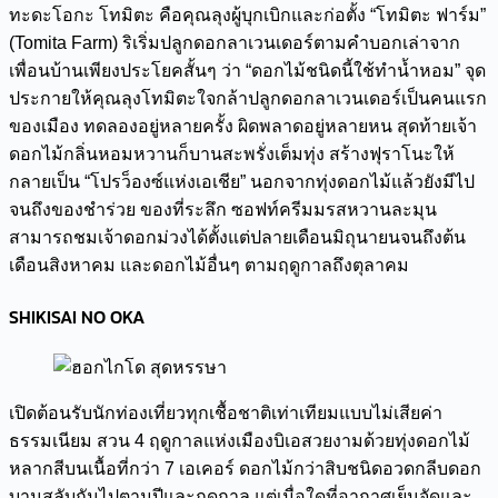
ทะดะโอกะ โทมิตะ คือคุณลุงผู้บุกเบิกและก่อตั้ง “โทมิตะ ฟาร์ม”
(Tomita Farm) ริเริ่มปลูกดอกลาเวนเดอร์ตามคำบอกเล่าจาก
เพื่อนบ้านเพียงประโยคสั้นๆ ว่า “ดอกไม้ชนิดนี้ใช้ทำน้ำหอม” จุด
ประกายให้คุณลุงโทมิตะใจกล้าปลูกดอกลาเวนเดอร์เป็นคนแรก
ของเมือง ทดลองอยู่หลายครั้ง ผิดพลาดอยู่หลายหน สุดท้ายเจ้า
ดอกไม้กลิ่นหอมหวานก็บานสะพรั่งเต็มทุ่ง สร้างฟุราโนะให้
กลายเป็น “โปรว็องซ์แห่งเอเชีย” นอกจากทุ่งดอกไม้แล้วยังมีไป
จนถึงของชำร่วย ของที่ระลึก ซอฟท์ครีมมรสหวานละมุน
สามารถชมเจ้าดอกม่วงได้ตั้งแต่ปลายเดือนมิถุนายนจนถึงต้น
เดือนสิงหาคม และดอกไม้อื่นๆ ตามฤดูกาลถึงตุลาคม
SHIKISAI NO OKA
เปิดต้อนรับนักท่องเที่ยวทุกเชื้อชาติเท่าเทียมแบบไม่เสียค่า
ธรรมเนียม สวน 4 ฤดูกาลแห่งเมืองบิเอสวยงามด้วยทุ่งดอกไม้
หลากสีบนเนื้อที่กว่า 7 เอเคอร์ ดอกไม้กว่าสิบชนิดอวดกลีบดอก
บานสลับกันไปตามปีและฤดูกาล แต่เมื่อใดที่อากาศเย็นจัดและ