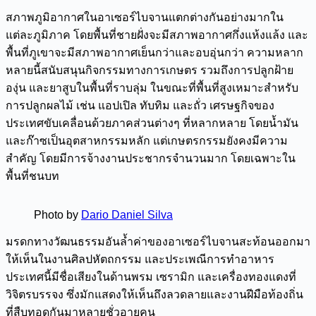
สภาพภูมิอากาศในอาเซอร์ไบจานแตกต่างกันอย่างมากใน
แต่ละภูมิภาค โดยพื้นที่ชายฝั่งจะมีสภาพอากาศกึ่งแห้งแล้ง และ
พื้นที่ภูเขาจะมีสภาพอากาศเย็นกว่าและอบอุ่นกว่า ความหลาก
หลายนี้สนับสนุนกิจกรรมทางการเกษตร รวมถึงการปลูกฝ้าย
องุ่น และยาสูบในพื้นที่ราบลุ่ม ในขณะที่พื้นที่สูงเหมาะสำหรับ
การปลูกผลไม้ เช่น แอปเปิล ทับทิม และถั่ว เศรษฐกิจของ
ประเทศขับเคลื่อนด้วยภาคส่วนต่างๆ ที่หลากหลาย โดยน้ำมัน
และก๊าซเป็นอุตสาหกรรมหลัก แต่เกษตรกรรมยังคงมีความ
สำคัญ โดยมีการจ้างงานประชากรจำนวนมาก โดยเฉพาะใน
พื้นที่ชนบท
Photo by
Dario Daniel Silva
มรดกทางวัฒนธรรมอันล้ำค่าของอาเซอร์ไบจานสะท้อนออกมา
ให้เห็นในงานศิลปหัตถกรรม และประเพณีการทำอาหาร
ประเทศนี้มีชื่อเสียงในด้านพรม เซรามิก และเครื่องทองแดงที่
วิจิตรบรรจง ซึ่งมักแสดงให้เห็นถึงลวดลายและงานฝีมือท้องถิ่น
ที่สืบทอดกันมาหลายชั่วอายุคน