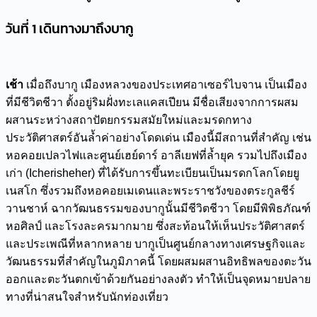
วันที่ 1 เดินทางมาถึงบากู
เช้า
เมื่อถึงบากู เมืองหลวงของประเทศอาเซอร์ไบจาน เป็นเมือง
ที่มีชีวิตชีวา ตั้งอยู่ริมฝั่งทะเลแคสเปียน มีชื่อเสียงจากการผสม
ผสานระหว่างสถาปัตยกรรมสมัยใหม่และมรดกทาง
ประวัติศาสตร์อันล้ำค่าอย่างโดดเด่น เมืองนี้มีสถานที่สำคัญ เช่น
หอคอยเปลวไฟและศูนย์เฮย์ดาร์ อาลีเยฟที่ล้ำยุค รวมไปถึงเมือง
เก่า (Icherisheher) ที่ได้รับการขึ้นทะเบียนเป็นมรดกโลกโดยยู
เนสโก ซึ่งรวมถึงหอคอยเมเดนและพระราชวังของตระกูลชีร์
วานชาห์ ฉากวัฒนธรรมของบากูนั้นมีชีวิตชีวา โดยมีพิพิธภัณฑ์
หอศิลป์ และโรงละครมากมาย ซึ่งสะท้อนให้เห็นประวัติศาสตร์
และประเพณีที่หลากหลาย บากูเป็นศูนย์กลางทางเศรษฐกิจและ
วัฒนธรรมที่สำคัญในภูมิภาคนี้ โดยผสมผสานอิทธิพลของตะวัน
ออกและตะวันตกเข้าด้วยกันอย่างลงตัว ทำให้เป็นจุดหมายปลาย
ทางที่น่าสนใจสำหรับนักท่องเที่ยว