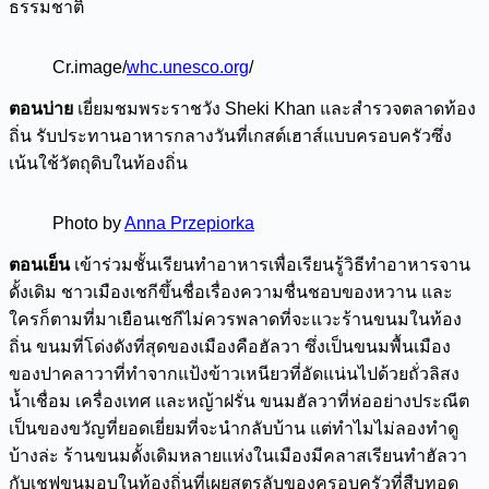
ธรรมชาติ
Cr.image/
whc.unesco.org
/
ตอนบ่าย
เยี่ยมชมพระราชวัง Sheki Khan และสำรวจตลาดท้อง
ถิ่น รับประทานอาหารกลางวันที่เกสต์เฮาส์แบบครอบครัวซึ่ง
เน้นใช้วัตถุดิบในท้องถิ่น
Photo by
Anna Przepiorka
ตอนเย็น
เข้าร่วมชั้นเรียนทำอาหารเพื่อเรียนรู้วิธีทำอาหารจาน
ดั้งเดิม ชาวเมืองเชกีขึ้นชื่อเรื่องความชื่นชอบของหวาน และ
ใครก็ตามที่มาเยือนเชกีไม่ควรพลาดที่จะแวะร้านขนมในท้อง
ถิ่น ขนมที่โด่งดังที่สุดของเมืองคือฮัลวา ซึ่งเป็นขนมพื้นเมือง
ของปาคลาวาที่ทำจากแป้งข้าวเหนียวที่อัดแน่นไปด้วยถั่วลิสง
น้ำเชื่อม เครื่องเทศ และหญ้าฝรั่น ขนมฮัลวาที่ห่ออย่างประณีต
เป็นของขวัญที่ยอดเยี่ยมที่จะนำกลับบ้าน แต่ทำไมไม่ลองทำดู
บ้างล่ะ ร้านขนมดั้งเดิมหลายแห่งในเมืองมีคลาสเรียนทำฮัลวา
กับเชฟขนมอบในท้องถิ่นที่เผยสูตรลับของครอบครัวที่สืบทอด