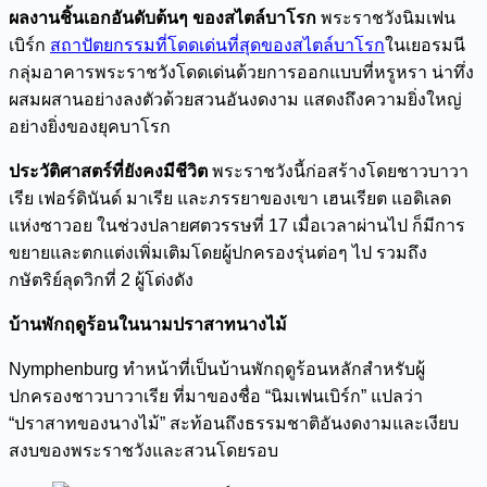
ผลงานชิ้นเอกอันดับต้นๆ ของสไตล์บาโรก
พระราชวังนิมเฟน
เบิร์ก
สถาปัตยกรรมที่โดดเด่นที่สุดของสไตล์บาโรก
ในเยอรมนี
กลุ่มอาคารพระราชวังโดดเด่นด้วยการออกแบบที่หรูหรา น่าทึ่ง
ผสมผสานอย่างลงตัวด้วยสวนอันงดงาม แสดงถึงความยิ่งใหญ่
อย่างยิ่งของยุคบาโรก
ประวัติศาสตร์ที่ยังคงมีชีวิต
พระราชวังนี้ก่อสร้างโดยชาวบาวา
เรีย เฟอร์ดินันด์ มาเรีย และภรรยาของเขา เฮนเรียต แอดิเลด
แห่งซาวอย ในช่วงปลายศตวรรษที่ 17 เมื่อเวลาผ่านไป ก็มีการ
ขยายและตกแต่งเพิ่มเติมโดยผู้ปกครองรุ่นต่อๆ ไป รวมถึง
กษัตริย์ลุดวิกที่ 2 ผู้โด่งดัง
บ้านพักฤดูร้อนในนามปราสาทนางไม้
Nymphenburg ทำหน้าที่เป็นบ้านพักฤดูร้อนหลักสำหรับผู้
ปกครองชาวบาวาเรีย ที่มาของชื่อ “นิมเฟนเบิร์ก” แปลว่า
“ปราสาทของนางไม้” สะท้อนถึงธรรมชาติอันงดงามและเงียบ
สงบของพระราชวังและสวนโดยรอบ