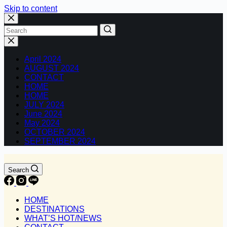
Skip to content
No
results
April 2024
AUGUST 2024
CONTACT
HOME
HOME
JULY 2024
June 2024
May 2024
OCTOBER 2024
SEPTEMBER 2024
Search
HOME
DESTINATIONS
WHAT’S HOT/NEWS