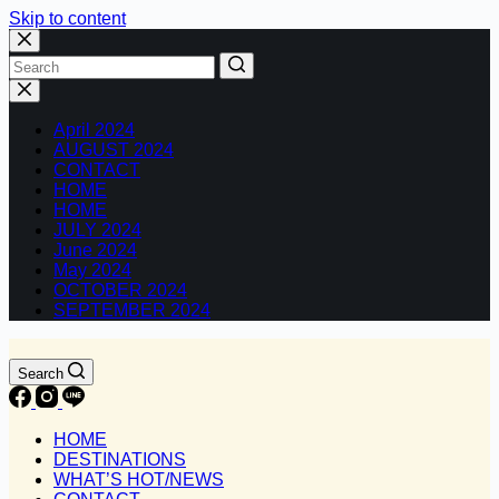
Skip to content
No
results
April 2024
AUGUST 2024
CONTACT
HOME
HOME
JULY 2024
June 2024
May 2024
OCTOBER 2024
SEPTEMBER 2024
Search
HOME
DESTINATIONS
WHAT’S HOT/NEWS