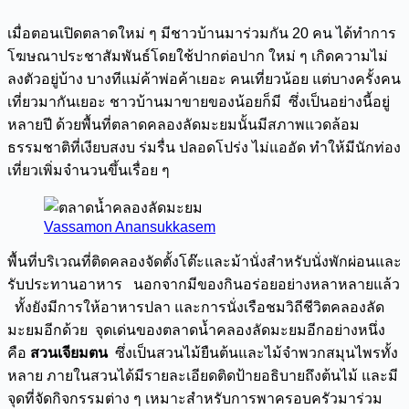
เมื่อตอนเปิดตลาดใหม่ ๆ มีชาวบ้านมาร่วมกัน 20 คน ได้ทำการ
โฆษณาประชาสัมพันธ์โดยใช้ปากต่อปาก ใหม่ ๆ เกิดความไม่
ลงตัวอยู่บ้าง บางทีแม่ค้าพ่อค้าเยอะ คนเที่ยวน้อย แต่บางครั้งคน
เที่ยวมากันเยอะ ชาวบ้านมาขายของน้อยก็มี ซึ่งเป็นอย่างนี้อยู่
หลายปี ด้วยพื้นที่ตลาดคลองลัดมะยมนั้นมีสภาพแวดล้อม
ธรรมชาติที่เงียบสงบ ร่มรื่น ปลอดโปร่ง ไม่แออัด ทำให้มีนักท่อง
เที่ยวเพิ่มจำนวนขึ้นเรื่อย ๆ
Vassamon Anansukkasem
พื้นที่บริเวณที่ติดคลองจัดตั้งโต๊ะและม้านั่งสำหรับนั่งพักผ่อนและ
รับประทานอาหาร นอกจากมีของกินอร่อยอย่างหลาหลายแล้ว
ทั้งยังมีการให้อาหารปลา และการนั่งเรือชมวิถีชีวิตคลองลัด
มะยมอีกด้วย จุดเด่นของตลาดน้ำคลองลัดมะยมอีกอย่างหนึ่ง
คือ
สวนเจียมตน
ซึ่งเป็นสวนไม้ยืนต้นและไม้จำพวกสมุนไพรทั้ง
หลาย ภายในสวนได้มีรายละเอียดติดป้ายอธิบายถึงต้นไม้ และมี
จุดที่จัดกิจกรรมต่าง ๆ เหมาะสำหรับการพาครอบครัวมาร่วม