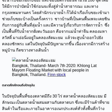
จะนำไปซื้อเรือเก็บขยะ และซื้อบ่อดักไขมันจำนวน 100 ชุด เพื่อ
ให้มีการบำบัดน้ำใช้ก่อนจะทิ้งสู่ลำน้ำสาธารณะ และทาง
กรุงเทพมหานคร โดยสำนักระบายน้ำ ก็ได้นำเรือเก็บขยะเข้ามา
ช่วยเก็บขยะบ้างเป็นครั้งคราว ชาวบ้านที่เป็นคนพื้นเพจะเคยชิน
กับการอยู่กับพื้นที่ลุ่มน้ำ และมีความรู้เกี่ยวกับการจัดการน้ำ ซึ่ง
เป็นพื้นที่รับน้ำจากฝั่งตะวันออก คือจากแม่น้ำท่าจีน คลองมหา
สวัสดิ์ มาเอ่อนิ่งอยู่ในคลองลัดมะยม แล้วจะสูบน้ำออกไปยัง
คลองชักพระ แต่ในปัจจุบันมีปัญหามากขึ้น เนื่องจากมีการสร้าง
หมู่บ้าน กีดขวางทางเดินน้ำ
Bangkok, Thailand- March 7th 2020: Khlong Lat
Mayom Floating Market with local people in
Bangkok, Thailand.
Finn stock
ตลาดคึกคักจนถึงปัจจุบัน
ในปัจจุบันพื้นที่ของตลาดมีถึง 30 ไร่ ตลาดน้ำคลองลัดมะยม มี
ลักษณะเป็นตลาดน้ำผสมผสานกับตลาดบก ซึ่งจะมีร้านค้าที่ขาย
สินค้าในเรือและภายในอาคารอเนกประสงค์ทั่วทั้งพื้นที่กว้าง